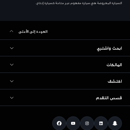
السيارة المعروضة هي سيارة مفهوم غير متاحة كسيارة إنتاج.
العودة إلى الأعلى
ابحث واشتري
المالكات
الطرازات
سيارات جديدة
اكتشف
الخدمة والإصلاح
السيارات المستعملة
ضمان Audi
قصص التقدم
التنقل الكهربائي
تأجير Audi
القطع والإكسسوارات
الأخبار والصحافة
عروض خاصة
نظرة عامة
الفوائد والمجموعات
Audi exclusive
تسوّق الإكسسوارات
التكنولوجيا
المساعدة على الطريق