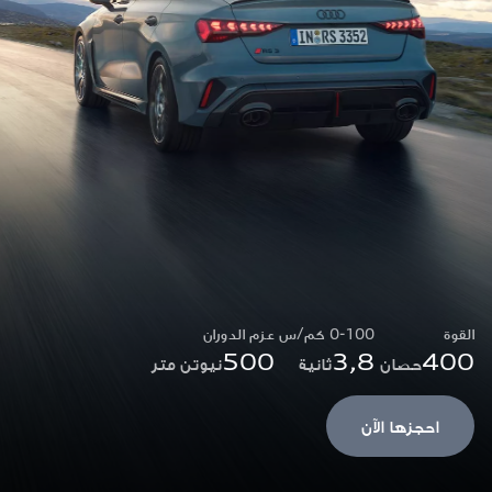
القوة
0-100 كم/س
عزم الدوران
500
3,8
400
حصان
ثانية
نيوتن متر
احجزها الآن