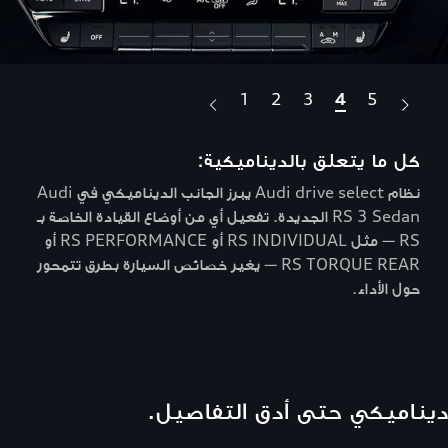
1
2
3
4
5
كل ما يتعلق بالديناميكية:
الص
نظام Audi drive select يبرز الجانب الديناميكي في Audi
ً
RS 3 Sedan الجديدة. تفعيل أي من أوضاع القيادة الخاصة بـ
RS — مثل RS INDIVIDUAL أو RS PERFORMANCE أو
العم
RS TORQUE REAR — يغير خصائص السيارة بطرق تتمحور
الوقو
حول الأداء.
ديناميكي حتى أدق التفاصيل.