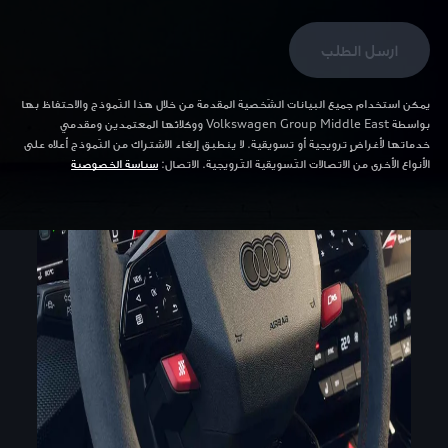
ارسل الطلب
يمكن استخدام جميع البيانات الشّخصية المقدمة من خلال هذا النّموذج والاحتفاظ بها
بواسطة Volkswagen Group Middle East ووكلائها المعتمدين ومقدمي
خدماتها لأغراضٍ ترويجية أو تسويقية. لا ينطبق إلغاء الاشتراك من النّموذج أعلاه على
الأنواع الأخرى من الاتصالات التّسويقية التّرويجية. الاتصال:
سياسة الخصوصية