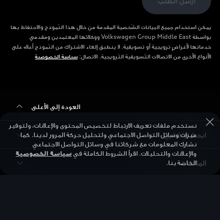
ارسل الطلب
يمكن استخدام جميع البيانات الشّخصية المقدمة من خلال هذا النّموذج والاحتفاظ بها
بواسطة Volkswagen Group Middle East ووكلائها المعتمدين ومقدمي
خدماتها لأغراضٍ ترويجية أو تسويقية. لا ينطبق إلغاء الاشتراك من النّموذج أعلاه على
الأنواع الأخرى من الاتصالات التّسويقية التّرويجية. الاتصال:
سياسة الخصوصية
العودة إلى الأعلى
نستخدم ملفات تعريف الارتباط لتخصيص المحتوى والإعلانات، ولتوفير
ابحث واشتري
ميزات وسائل التواصل الاجتماعي ولتحليل حركة المرور لدينا. كما
نشارك المعلومات مع شركائنا في وسائل التواصل الاجتماعي
والإعلانات والتحليلات. اقرأ الشروط الكاملة في
سياسة الخصوصية
المالكات
الخاصة بنا.
الطرازات
سيارات جديدة
اكتشف
الخدمة والإصلاح
السيارات المستعملة
ضمان Audi
قصص التقدم